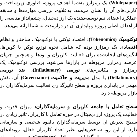
(Whitepaper)
یک رمزارز به‌شما اهداف پروژه، فناوری زیرساخت و
کاربردهای آن را نشان می‌دهد. به‌علاوه، بررسی مهارت‌ها و سابقه
عملکرد اعضای تیم توسعه‌دهنده یک ارز دیجیتال، چشم‌انداز مناسبی را
از اهداف اصلی پروژه و پایداری آن در درازمدت به شما ارائه می‌دهد.
توکنومیک (Tokenomics):
اقتصاد توکنی یا توکنومیک، ساختار و نظام
اقتصادی یک رمزارز بوده که شامل نحوه توزیع توکن یا کوین‌ها،
انگیزه‌های ایجادشده برای فعالیت کاربران و نودها و همچنین جریان
عرضه رمزارز مربوطه در بازارها می‌شود. بررسی توکنومیک یک
مزارز و مکانیزم‌های
تورمی (Inflationary)
،
ضد تورمی
(Deflationary)
یا مدل
مدیریت و
حاکمیت (Governance)
آن، نقش
مهمی در پایداری پروژه و سطح تاثیرگذاری فعالیت سرمایه‌گذاران در
بازار مربوطه دارد.
طح تعامل با جامعه کاربران و سرمایه‌گذاران:
میزان قدرت و
فعالیت یک پروژه ارز دیجیتال در حوزه تعامل با کاربران، تاثیر زیادی در
سطح پذیرش آن توسط سرمایه‌گذاران بالقوه شخصی و سازمانی
دارد. از این رو، شاخص‌هایی نظیر تعداد کاربران فعال، رویدادهای