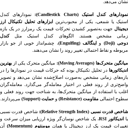
نشان می‌دهد.
مودارهای کندل استیک (Candlestick Charts):
نمودارهای کندل
ستیک یا شمعی، یکی از محبوب‌ترین
ابزارهای تحلیل تکنیکال ارز
دیجیتال
جهت به‌تصویر کشیدن تحرکات قیمت یک رمزارز در یک بازه
مانی مشخص هستند. الگوهای کندل استیک مثل
کندل
وجی (Doji)
و
اینگالف (Engulfing)
، چشم‌انداز خوبی از جو بازار
مربوطه و نقاط احتمالی تغییر روند را نشان می‌دهند.
میانگین متحرک‌ها (Moving Averages):
میانگین متحرک یکی از
بهترین
اندیکاتورها
در تحلیل تکنیکال بوده که حرکات قیمت در نمودارها را در
بازه‌های زمانی مشخص به‌صورت اصلاح‌شده نشان می‌دهد و تصویر
واضح‌تری از روند فعلی در اختیار معامله‌گر می‌گذارد. معامله‌گران
اغلب با استفاده از میانگین متحرک‌ها، به شناخت جهت روند فعلی و
سطوح احتمالی
مقاومت (Resistance)
و
حمایت (Support)
می‌پردازند.
شاخص قدرت نسبی (Relative Strength Index):
شاخص قدرت نسبی
ا
اندیکاتور RSI
، یک شاخص نوسان‌گر ویژه ارزیابی میزان سرعت و
تغییرات قیمت یک ارز دیجیتال یا همان
مومنتوم (Momentum)
آن